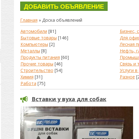
Главная
»
Доска объявлений
Автомобили
[81]
Бизнес, 
Бытовые товары
[146]
Для офи
Компьютеры
[2]
Лесная 
Металлы
[8]
Нефть, г
Продукты питания
[60]
Промышл
Прочие товары
[46]
Связь и 
Строительство
[54]
Услуги в
Химия
[31]
Разное
[
Работа
[75]
Вставки у вуха для собак