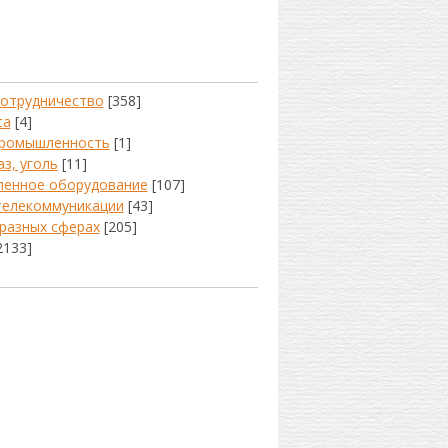
сотрудничество
[358]
са
[4]
промышленность
[1]
аз, уголь
[11]
енное оборудование
[107]
телекоммуникации
[43]
 разных сферах
[205]
2133]