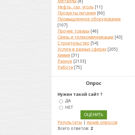
Металлы
[8]
Нефть, газ, уголь
[11]
Продукты питания
[60]
Промышленное оборудование
[107]
Прочие товары
[46]
Связь и телекоммуникации
[43]
Строительство
[54]
Услуги в разных сферах
[205]
Химия
[31]
Разное
[2133]
Работа
[75]
Опрос
Нужен такой сайт ?
ДА
НЕТ
Результаты
|
Архив опросов
Всего ответов:
2